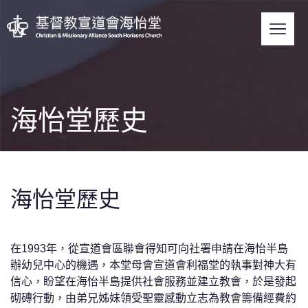
Skip
to
Men
main
Swi
content
海怡堂歷史
海怡堂歷史
在1993年，從宣道會區聯會得知可向社署申請在海怡半島
辦幼兒中心的機遇，本堂母會宣道會利福堂的執事對神大有
信心，盼望在海怡半島提供社會服務並建立教會，於是發起
砌磚行動，由弟兄姊妹領受聖靈感動立志為教會籌備經費約