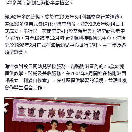
140多萬，計劃在海怡半島植堂。
經過2年多的籌備，終於在1995年5月利福堂舉行差遣禮，
差派30多位弟兄姊妹往海怡堂開荒，並於1995年6月4日正
式成立，舉行第一次開堂崇拜 (於當時母會利福堂新扶老中
心舉行)，直至1995年12月海怡堂順利接收幼兒中心，海怡
堂於1996年2月正式在海怡幼兒中心舉行崇拜、主日學及各
類型聚會。
海怡家附設日間幼兒學校服務，為鴨脷洲區內的2-6歲幼兒
提供教學、暫託及兼收服務。在2004年9月開始在鴨脷洲西
邨設立「利滿自修室」，在社區提供學習的環境，並藉此機
會作學生福音工作。